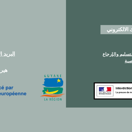
البريد الإلكترو
سليم والإرجاع
صية
هيري