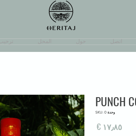
اتصل
حول
المحل
ترحيب
PUNCH C
وحدة SKU: 0
السعر