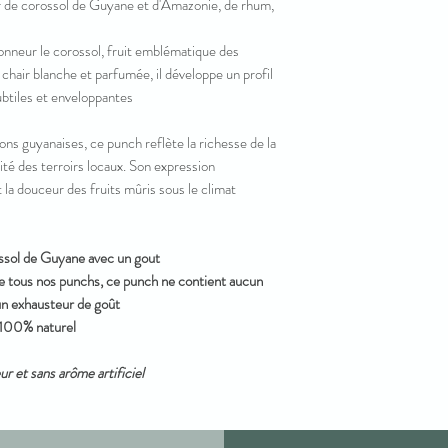
ir de corossol de Guyane et d'Amazonie, de rhum,
onneur le corossol, fruit emblématique des
 chair blanche et parfumée, il développe un profil
btiles et enveloppantes.
tions guyanaises, ce punch reflète la richesse de la
ité des terroirs locaux. Son expression
 la douceur des fruits mûris sous le climat
sol de Guyane avec un gout
e tous nos punchs, ce punch ne contient aucun
un exhausteur de goût.
100% naturel.
r et sans arôme artificiel.