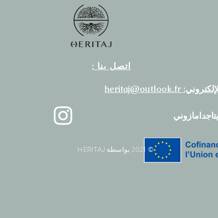
اتصل بنا :
ني: heritaj@outlook.fr
تاجدامازوني
© 2021 بواسطة HERITAJ