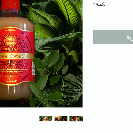
الكمية
*
بة