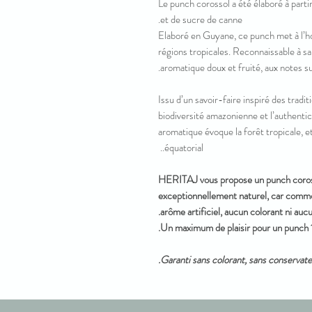
Le punch corossol a été élaboré à part
et de sucre de canne.
Elaboré en Guyane, ce punch met à l’h
régions tropicales. Reconnaissable à sa
aromatique doux et fruité, aux notes su
Issu d’un savoir-faire inspiré des tradi
biodiversité amazonienne et l’authentic
aromatique évoque la forêt tropicale, et
équatorial..
HERITAJ vous propose un punch coros
exceptionnellement naturel, car comm
arôme artificiel, aucun colorant ni auc
Un maximum de plaisir pour un punch 
Garanti sans colorant, sans conservateu